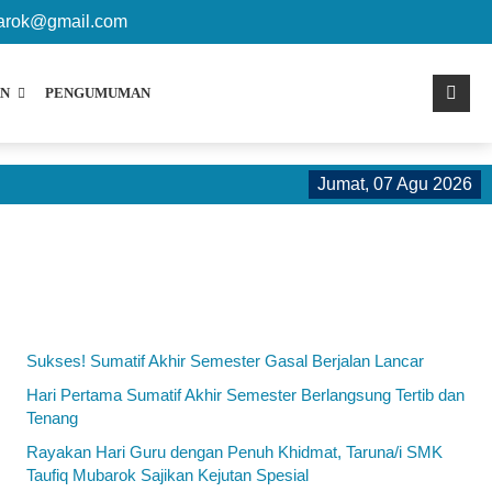
sisi368
arok@gmail.com
N
PENGUMUMAN
Jumat, 07 Agu 2026
Sel
Sukses! Sumatif Akhir Semester Gasal Berjalan Lancar
Hari Pertama Sumatif Akhir Semester Berlangsung Tertib dan
Tenang
Rayakan Hari Guru dengan Penuh Khidmat, Taruna/i SMK
Taufiq Mubarok Sajikan Kejutan Spesial