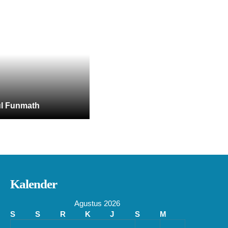
l Funmath
Kalender
Agustus 2026
S
S
R
K
J
S
M