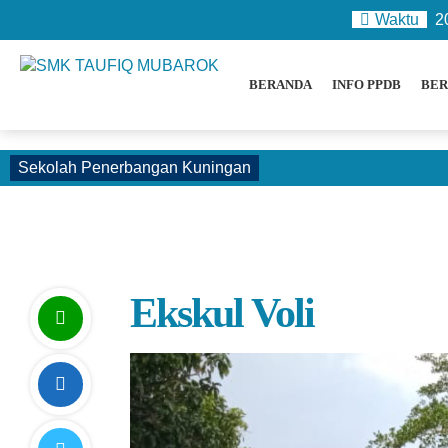
Waktu
2
BERANDA
INFO PPDB
BER
Sekolah Penerbangan Kuningan
Ekskul Voli