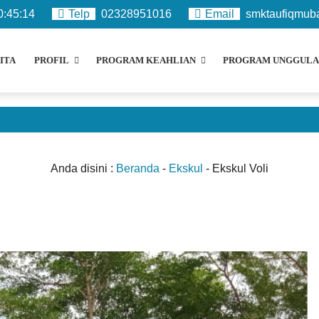
0
:
45
:
15
Telp
02328951016
Email
smktaufiqmub
ITA
PROFIL
PROGRAM KEAHLIAN
PROGRAM UNGGULA
Anda disini :
Beranda
-
Ekskul
-
Ekskul Voli