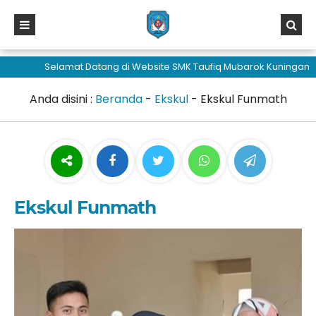
sisi368
Selamat Datang di Website SMK Taufiq Mubarok Kuningan
Anda disini :
Beranda
-
Ekskul
-
Ekskul Funmath
Ekskul Funmath