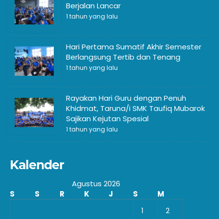
Berjalan Lancar
1 tahun yang lalu
Hari Pertama Sumatif Akhir Semester
Berlangsung Tertib dan Tenang
1 tahun yang lalu
Rayakan Hari Guru dengan Penuh
Khidmat, Taruna/i SMK Taufiq Mubarok
Sajikan Kejutan Spesial
1 tahun yang lalu
Kalender
Agustus 2026
S
S
R
K
J
S
M
1
2