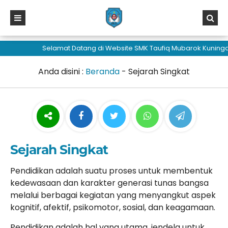
sisi368
Selamat Datang di Website SMK Taufiq Mubarok Kuningan
Anda disini :
Beranda
-
Sejarah Singkat
Sejarah Singkat
Pendidikan adalah suatu proses untuk membentuk
kedewasaan dan karakter generasi tunas bangsa
melalui berbagai kegiatan yang menyangkut aspek
kognitif, afektif, psikomotor, sosial, dan keagamaan.
Pendidikan adalah hal yang utama, jendela untuk