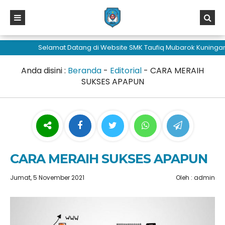
sisi368
Selamat Datang di Website SMK Taufiq Mubarok Kuningan
Anda disini :
Beranda
-
Editorial
-
CARA MERAIH
SUKSES APAPUN
CARA MERAIH SUKSES APAPUN
Jumat, 5 November 2021
Oleh : admin