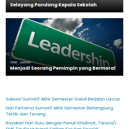
Selayang Pandang Kepala Sekolah
Oleh : admin
Menjadi Seorang Pemimpin yang Bermoral
Sukses! Sumatif Akhir Semester Gasal Berjalan Lancar
Hari Pertama Sumatif Akhir Semester Berlangsung
Tertib dan Tenang
Rayakan Hari Guru dengan Penuh Khidmat, Taruna/i
SMK Taufiq Mubarok Sajikan Kejutan Spesial