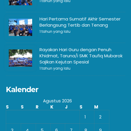
1 tahun yang lalu
Hari Pertama Sumatif Akhir Semester
Berlangsung Tertib dan Tenang
1 tahun yang lalu
Rayakan Hari Guru dengan Penuh
Khidmat, Taruna/i SMK Taufiq Mubarok
Sajikan Kejutan Spesial
1 tahun yang lalu
Kalender
Agustus 2026
S
S
R
K
J
S
M
1
2
3
4
5
6
7
8
9