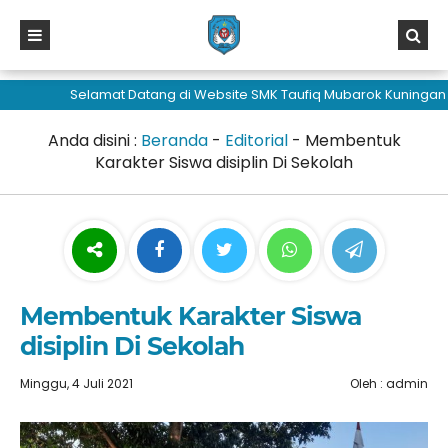
sisi368
Selamat Datang di Website SMK Taufiq Mubarok Kuningan
Anda disini :
Beranda
-
Editorial
-
Membentuk
Karakter Siswa disiplin Di Sekolah
Membentuk Karakter Siswa
disiplin Di Sekolah
Minggu, 4 Juli 2021
Oleh : admin