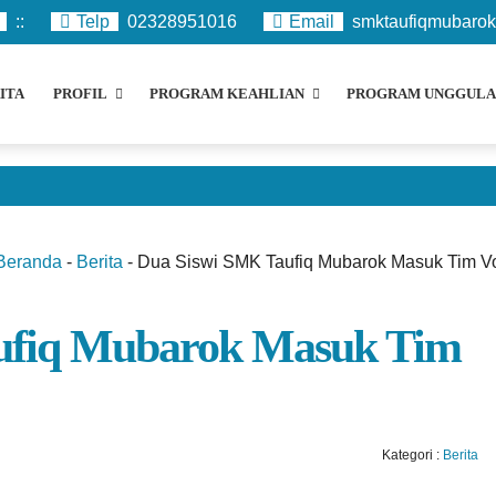
:
:
Telp
02328951016
Email
smktaufiqmubaro
ITA
PROFIL
PROGRAM KEAHLIAN
PROGRAM UNGGULA
Beranda
-
Berita
-
Dua Siswi SMK Taufiq Mubarok Masuk Tim V
ufiq Mubarok Masuk Tim
Kategori :
Berita