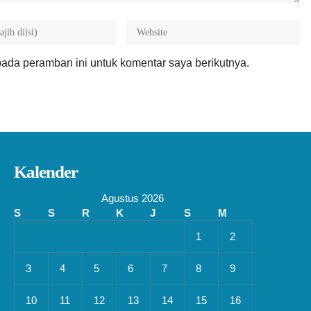
ada peramban ini untuk komentar saya berikutnya.
Kalender
Agustus 2026
S
S
R
K
J
S
M
1
2
3
4
5
6
7
8
9
10
11
12
13
14
15
16