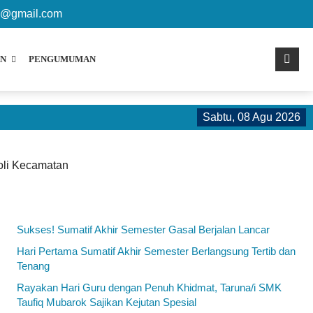
sisi368
k@gmail.com
N
PENGUMUMAN
Sabtu, 08 Agu 2026
Sel
oli Kecamatan
Sukses! Sumatif Akhir Semester Gasal Berjalan Lancar
Hari Pertama Sumatif Akhir Semester Berlangsung Tertib dan
Tenang
Rayakan Hari Guru dengan Penuh Khidmat, Taruna/i SMK
Taufiq Mubarok Sajikan Kejutan Spesial