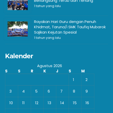
Berlangsung Tertib dan Tenang
1 tahun yang lalu
Rayakan Hari Guru dengan Penuh
Khidmat, Taruna/i SMK Taufiq Mubarok
Sajikan Kejutan Spesial
1 tahun yang lalu
Kalender
Agustus 2026
S
S
R
K
J
S
M
1
2
3
4
5
6
7
8
9
10
11
12
13
14
15
16