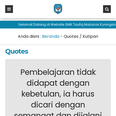
sisi368
Selamat Datang di Website SMK Taufiq Mubarok Kuningan
Anda disini :
Beranda
-
Quotes / Kutipan
Quotes
Pembelajaran tidak
didapat dengan
kebetulan, ia harus
dicari dengan
semangat dan dijalani